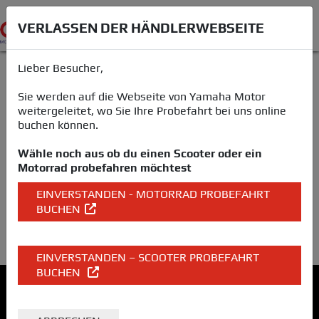
VERLASSEN DER HÄNDLERWEBSEITE
Lieber Besucher,
VERLASSEN DER
Sie werden auf die Webseite von Yamaha Motor
weitergeleitet, wo Sie Ihre Probefahrt bei uns online
HÄNDLERWEBSEITE
buchen können.
Wähle noch aus ob du einen Scooter oder ein
Lieber Besucher,
Motorrad probefahren möchtest
die Buchung einer Probefahrt bei uns erfolgt über die
EINVERSTANDEN - MOTORRAD PROBEFAHRT
Webseite von Yamaha Motor. Sollten Sie nicht
BUCHEN
weitergeleitet werden, klicken Sie bitte
hier
.
hier
.
EINVERSTANDEN – SCOOTER PROBEFAHRT
BUCHEN
MOTORRAD MOHR GMBH
Motorrad Mohr GmbH