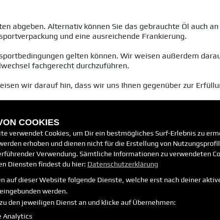
ten abgeben. Alternativ können Sie das gebrauchte Öl auch a
ansportverpackung und eine ausreichende Frankierung.
ransportbedingungen gelten können. Wir weisen außerdem dara
 Ölwechsel fachgerecht durchzuführen.
weisen wir darauf hin, dass wir uns Ihnen gegenüber zur Erfül
RECHTLICHES
 VON COOKIES
te verwendet Cookies, um Dir ein bestmögliches Surf-Erlebnis zu erm
AGB
erden erhoben und dienen nicht für die Erstellung von Nutzungsprofi
Impressum
erführender Verwendung. Sämtliche Informationen zu verwendeten Co
euge
n Diensten findest du hier:
Datenschutzerklärung
Datenschutz
n auf dieser Website folgende Dienste, welche erst nach deiner aktiv
Disclaimer
eingebunden werden.
Barrierefreiheit
zu den jeweiligen Dienst an und klicke auf Übernehmen:
Batteriegesetz
 Analytics