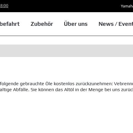
18:00
Yamaha
befahrt
Zubehör
Über uns
News / Even
, folgende gebrauchte Öle kostenlos zurückzunehmen: Vebrennu
ltige Abfälle. Sie können das Altöl in der Menge bei uns zurü