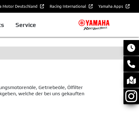
 Motor Deutschland
Racing International
Yamaha Apps
ts
Service
ngsmotorenöle, Getriebeöle, Ölfilter
ckgeben, welche der bei uns gekauften