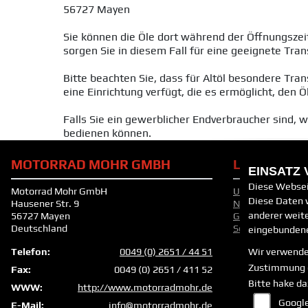
56727 Mayen
Sie können die Öle dort während der Öffnungszei
sorgen Sie in diesem Fall für eine geeignete Tr
Bitte beachten Sie, dass für Altöl besondere T
eine Einrichtung verfügt, die es ermöglicht, den
Falls Sie ein gewerblicher Endverbraucher sind, 
bedienen können.
MOTORRAD MOHR GMBH
LINKS
EINSATZ
Diese Websei
Motorrad Mohr GmbH
Unternehmen
Diese Daten w
Hausener Str. 9
Neufahrzeuge
anderer weit
56727 Mayen
Gebrauchtfahrz
Deutschland
Service
eingebundene
Telefon:
0049 (0) 2651 / 44 51
Wir verwende
Zustimmung 
Fax:
0049 (0) 2651 / 411 52
Bitte hake da
WWW:
http://www.motorradmohr.de
Google
E-Mail:
info@motorradmohr.de