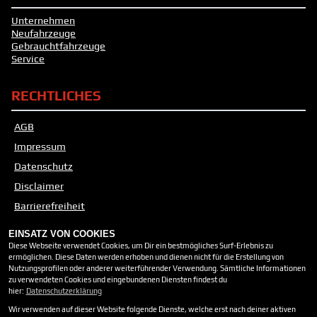
Unternehmen
Neufahrzeuge
Gebrauchtfahrzeuge
Service
RECHTLICHES
AGB
Impressum
Datenschutz
Disclaimer
Barrierefreiheit
Batteriegesetz
EINSATZ VON COOKIES
Altölverordnung
Diese Webseite verwendet Cookies, um Dir ein bestmögliches Surf-Erlebnis zu
ermöglichen. Diese Daten werden erhoben und dienen nicht für die Erstellung von
Nutzungsprofilen oder anderer weiterführender Verwendung. Sämtliche Informationen
zu verwendeten Cookies und eingebundenen Diensten findest du
ÖFFNUNGSZEITEN
hier:
Datenschutzerklärung
Wir verwenden auf dieser Website folgende Dienste, welche erst nach deiner aktiven